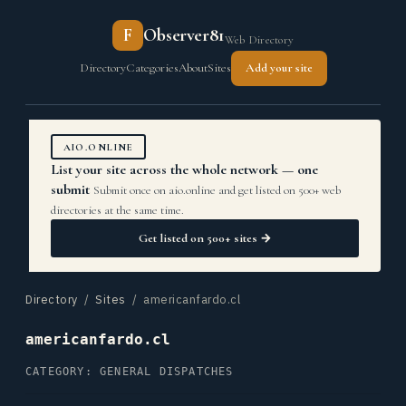
F
Observer81
Web Directory
Directory
Categories
About
Sites
Add your site
AIO.ONLINE
List your site across the whole network — one
submit
Submit once on aio.online and get listed on 500+ web
directories at the same time.
Get listed on 500+ sites →
Directory
/
Sites
/ americanfardo.cl
americanfardo.cl
CATEGORY: GENERAL DISPATCHES