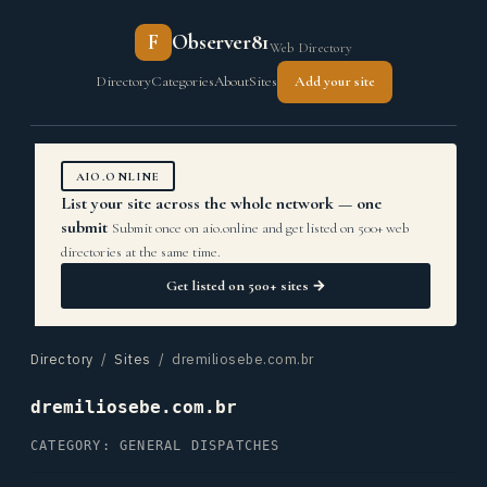
F
Observer81
Web Directory
Directory
Categories
About
Sites
Add your site
AIO.ONLINE
List your site across the whole network — one
submit
Submit once on aio.online and get listed on 500+ web
directories at the same time.
Get listed on 500+ sites →
Directory
/
Sites
/ dremiliosebe.com.br
dremiliosebe.com.br
CATEGORY: GENERAL DISPATCHES