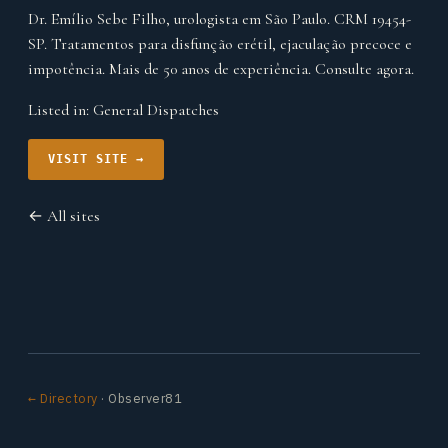
Dr. Emílio Sebe Filho, urologista em São Paulo. CRM 19454-
SP. Tratamentos para disfunção erétil, ejaculação precoce e
impotência. Mais de 50 anos de experiência. Consulte agora.
Listed in:
General Dispatches
VISIT SITE →
← All sites
← Directory
· Observer81