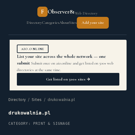
F
Observer81
Web Directory
Directory
Categories
About
Sites
Add your site
AIO.ONLINE
List your site across the whole network — one
submit
Submit once on aio.online and get listed on 500+ web
directories at the same time.
Get listed on 500+ sites →
Directory
/
Sites
/ drukowalnia.pl
drukowalnia.pl
CATEGORY: PRINT & SIGNAGE