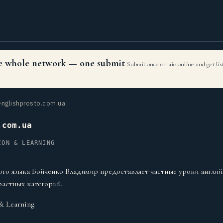
the whole network — one submit
Submit once on aio.online and get li
nglishprosto.com.ua
.com.ua
ION & LEARNING
ого языка Бойченко Владимир предоставляет частные уроки англий
растных категорий.
& Learning