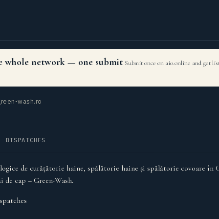
the whole network — one submit
Submit once on aio.online and get li
reen-wash.ro
L DISPATCHES
ologice de curățătorie haine, spălătorie haine și spălătorie covoare în 
ăi de cap – Green-Wash.
spatches