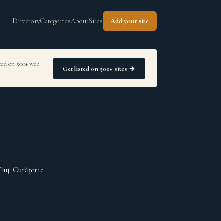
Directory
Categories
About
Sites
Add your site
sted on 500+ web
Get listed on 500+ sites →
Cluj. Curățenie