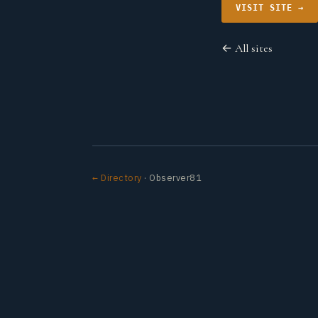
VISIT SITE →
← All sites
← Directory
· Observer81