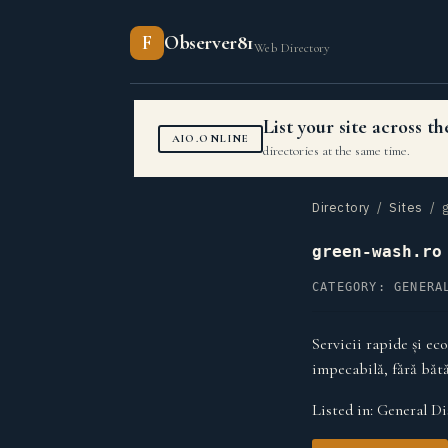
F
Observer81
Web Directory
List your site across 
AIO.ONLINE
directories at the same time.
Directory
/
Sites
/ g
green-wash.ro
CATEGORY: GENERA
Servicii rapide și ec
impecabilă, fără băt
Listed in:
General Di