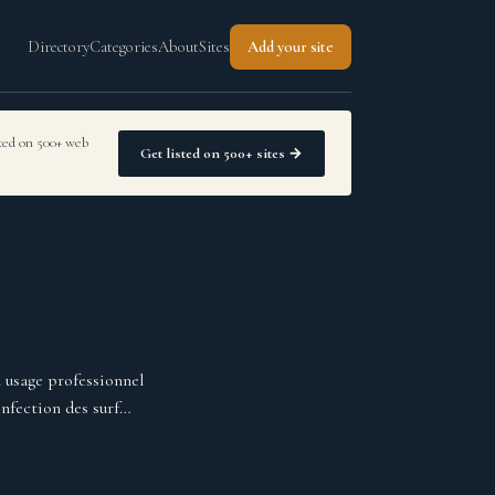
Directory
Categories
About
Sites
Add your site
sted on 500+ web
Get listed on 500+ sites →
usage professionnel
sinfection des surf…