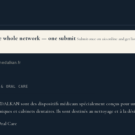
the whole network — one submit
Submit once on aio.online and get li
edalkan.fr
 & ORAL CARE
EDALKAN sont des dispositifs médicaux spécialement conçus pour un 
iniques et cabinets dentaires. Ils sont destinés au nettoyage et à la dé
ral Care