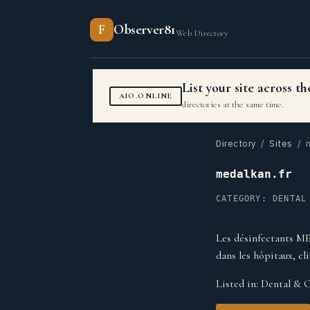
F
Observer81
Web Directory
List your site across 
AIO.ONLINE
directories at the same time.
Directory
/
Sites
/ m
medalkan.fr
CATEGORY: DENTAL
Les désinfectants M
dans les hôpitaux, cl
Listed in:
Dental & O