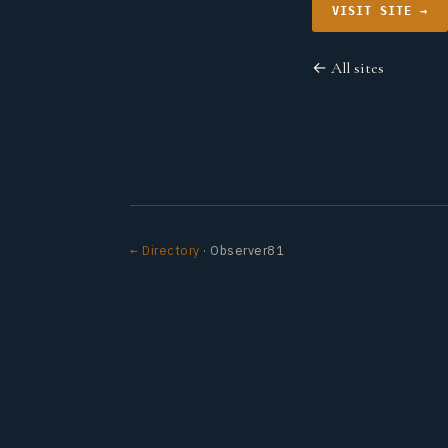
VISIT SITE →
← All sites
← Directory
· Observer81