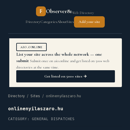
F
Observer81
Web Directory
Directory
Categories
About
Sites
Add your site
AIO.ONLINE
List your site across the whole network — one
submit
Submit once on aio.online and get listed on 500+ web
directories at the same time.
Get listed on 500+ sites →
Directory
/
Sites
/ onlinenyilaszaro.hu
onlinenyilaszaro.hu
CATEGORY: GENERAL DISPATCHES