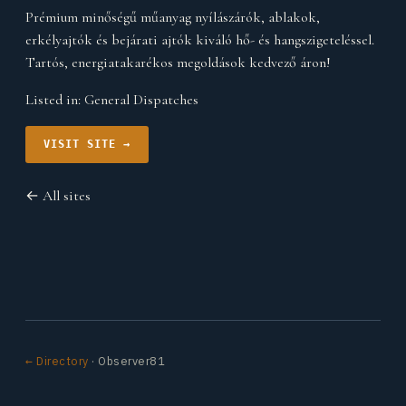
Prémium minőségű műanyag nyílászárók, ablakok,
erkélyajtók és bejárati ajtók kiváló hő- és hangszigeteléssel.
Tartós, energiatakarékos megoldások kedvező áron!
Listed in:
General Dispatches
VISIT SITE →
← All sites
← Directory
· Observer81