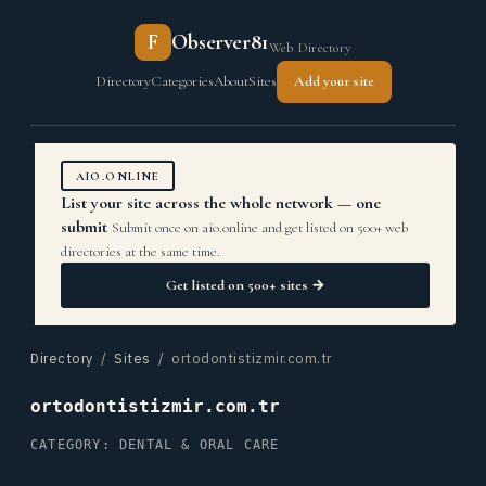
F
Observer81
Web Directory
Directory
Categories
About
Sites
Add your site
AIO.ONLINE
List your site across the whole network — one
submit
Submit once on aio.online and get listed on 500+ web
directories at the same time.
Get listed on 500+ sites →
Directory
/
Sites
/ ortodontistizmir.com.tr
ortodontistizmir.com.tr
CATEGORY: DENTAL & ORAL CARE