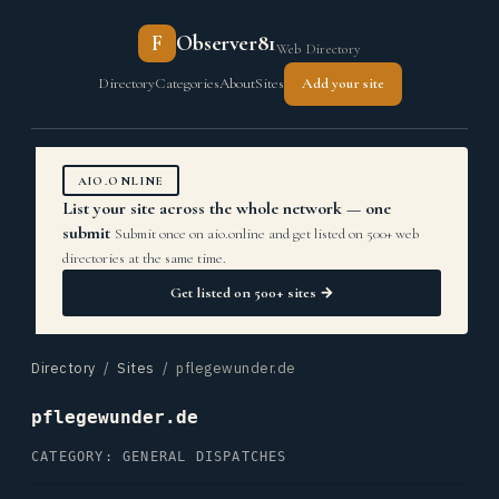
F
Observer81
Web Directory
Directory
Categories
About
Sites
Add your site
AIO.ONLINE
List your site across the whole network — one
submit
Submit once on aio.online and get listed on 500+ web
directories at the same time.
Get listed on 500+ sites →
Directory
/
Sites
/ pflegewunder.de
pflegewunder.de
CATEGORY: GENERAL DISPATCHES