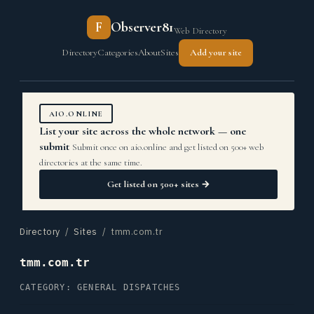
F
Observer81
Web Directory
Directory
Categories
About
Sites
Add your site
AIO.ONLINE
List your site across the whole network — one
submit
Submit once on aio.online and get listed on 500+ web
directories at the same time.
Get listed on 500+ sites →
Directory
/
Sites
/ tmm.com.tr
tmm.com.tr
CATEGORY: GENERAL DISPATCHES